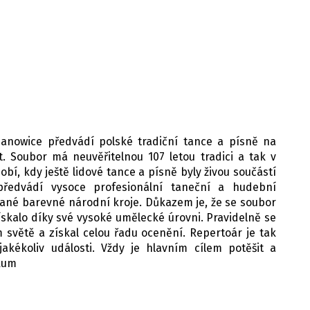
ianowice předvádí polské tradiční tance a písně na
et. Soubor má neuvěřitelnou 107 letou tradici a tak v
bí, kdy ještě lidové tance a písně byly živou součástí
předvádí vysoce profesionální taneční a hudební
ané barevné národní kroje. Důkazem je, že se soubor
skalo díky své vysoké umělecké úrovni. Pravidelně se
m světě a získal celou řadu ocenění. Repertoár je tak
akékoliv události. Vždy je hlavním cílem potěšit a
kum