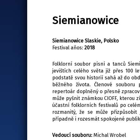
Siemianowice
Siemianowice Slaskie, Polsko
Festival años:
2018
Folklorní soubor písní a tanců Siem
jevištích celého světa již přes 100 l
podstatě svou historií sahá až do obdo
běžného života. Členové souboru 
repertoár doplněný o přesně zpracov
může pyšnit známkou CIOFF, kterou zí
účastní folklorních festivalů po celé
rozmanitý, že se může přizpůsobit j
případně i rozesmát spokojené publi
Vedoucí souboru:
Michal Wrobel