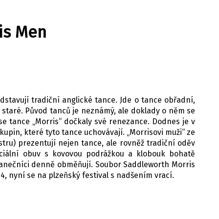
is Men
stavují tradiční anglické tance. Jde o tance obřadní,
i staré. Původ tanců je neznámý, ale doklady o něm se
etí se tance „Morris“ dočkaly své renezance. Dodnes je v
upin, které tyto tance uchovávají. „Morrisovi muži“ ze
ru) prezentují nejen tance, ale rovněž tradiční oděv
peciální obuv s kovovou podrážkou a klobouk bohatě
tanečníci denně obměňují. Soubor Saddleworth Morris
04, nyní se na plzeňský festival s nadšením vrací.