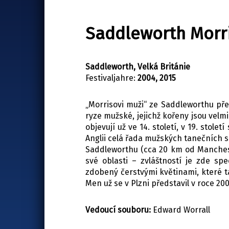
Saddleworth Morr
Saddleworth, Velká Británie
Festivaljahre:
2004, 2015
„Morrisovi muži“ ze Saddleworthu před
ryze mužské, jejichž kořeny jsou velm
objevují už ve 14. století, v 19. stol
Anglii celá řada mužských tanečních sk
Saddleworthu (cca 20 km od Manchest
své oblasti – zvláštností je zde s
zdobený čerstvými květinami, které 
Men už se v Plzni představil v roce 20
Vedoucí souboru:
Edward Worrall