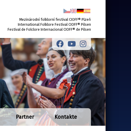
Mezinárodní folklorní festival CIOFF® Plzeň
International Folklore Festival CIOFF® Pilsen
Festival de Folclore Internacional CIOFF® de Pilsen
Partner
Kontakte