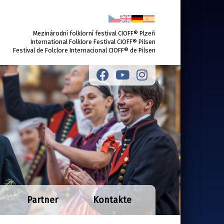
Mezinárodní folklorní festival CIOFF® Plzeň
International Folklore Festival CIOFF® Pilsen
Festival de Folclore Internacional CIOFF® de Pilsen
Partner
Kontakte