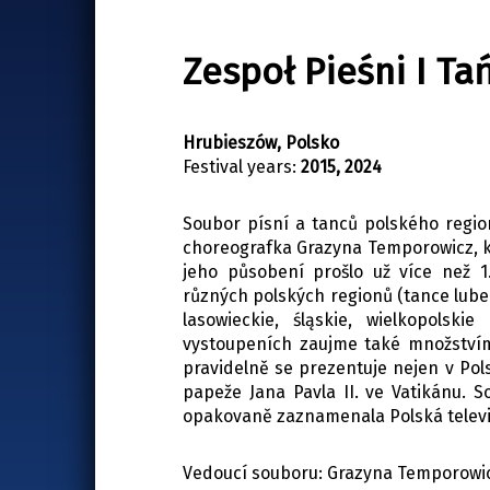
Zespoł Pieśni I T
Hrubieszów, Polsko
Festival years:
2015, 2024
Soubor písní a tanců polského regio
choreografka Grazyna Temporowicz, k
jeho působení prošlo už více než 1
různých polských regionů (tance lubel
lasowieckie, śląskie, wielkopolsk
vystoupeních zaujme také množstvím 
pravidelně se prezentuje nejen v Pols
papeže Jana Pavla II. ve Vatikánu. 
opakovaně zaznamenala Polská televi
Vedoucí souboru: Grazyna Temporowi